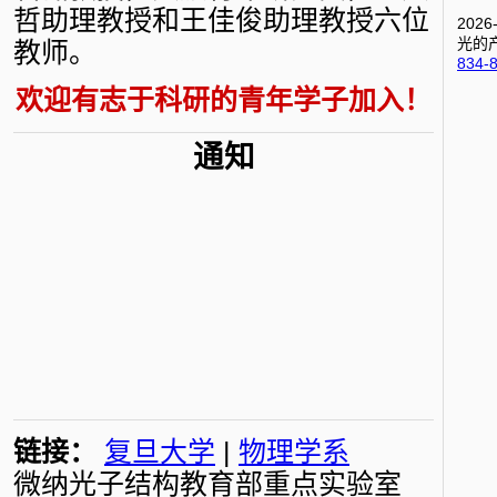
哲助理教授和王佳俊助理教授六位
202
光的
教师。
834-8
欢迎有志于科研的青年学子加入！
202
述性
通知
202
节线
24380
202
的工
202
备光
11510
202
工作
202
态的
链接：
复旦大学
|
物理学系
(20)
:
微纳光子结构教育部重点实验室
202