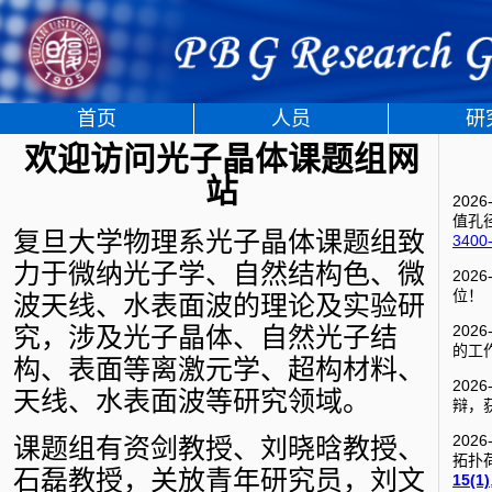
首页
人员
研
欢迎访问光子晶体课题组网
站
202
值孔
复旦大学物理系光子晶体课题组致
3400-
力于微纳光子学、自然结构色、微
20
位！
波天线、水表面波的理论及实验研
究，涉及光子晶体、自然光子结
202
的工
构、表面等离激元学、超构材料、
202
天线、水表面波等研究领域。
辩，
202
课题组有资剑教授、刘晓晗教授、
拓扑
石磊教授，关放青年研究员，刘文
15(1)