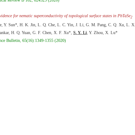
ical Review B 102, 024523 (2020)
vidence for nematic superconductivity of topological surface states in PbTaSe
2
e, Y. Sun*, H. K. Jin, L. Q. Che, L. C. Yin, J. Li, G. M. Pang, C. Q. Xu, L. X
ankar, H. Q. Yuan, G. F. Chen, X. F. Xu*,
S. Y. Li
, Y. Zhou, X. Lu*
nce Bulletin, 65(16):1349-1355 (2020)