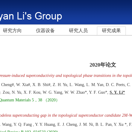
研究方向
仪器设备
研究人员
研究成果
2020年论文
ressure-induced superconductivity and topological phase transitions in the topo
. Cheng#, W. Xia#, X. B. Shi#, Z. H. Yu, L. Wang, L. M. Yan, D. C. Peets, C.
. Zou, N. Yu, X. F. Kou, W. G. Yang, W. W. Zhao*, Y. F. Guo*,
S. Y. Li*
 Quantum Materials 5，38 （2020）
odeless superconducting gap in the topological superconductor candidate 2M-
. Wang, Y. Q. Fang , Y. Y. Huang, E. J. Cheng, J. M. Ni, B. L. Pan, Y. Xu *, 