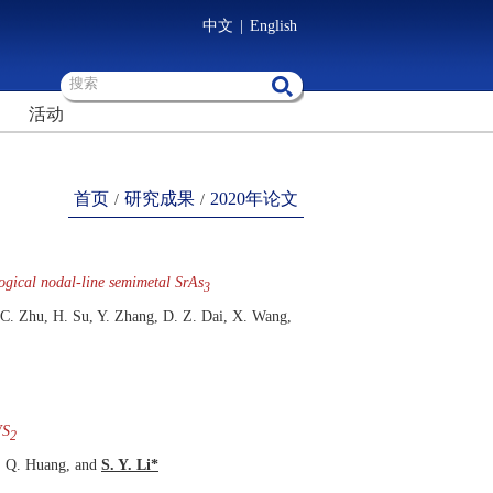
中文
|
English
活动
首页
研究成果
2020年论文
/
/
logical nodal-line semimetal SrAs
3
 C. Zhu, H. Su, Y. Zhang, D. Z. Dai, X. Wang,
WS
2
F. Q. Huang, and
S. Y. Li*